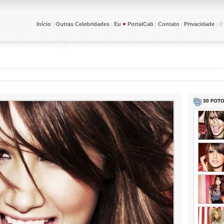
Início
Outras Celebridades
Eu
♥
PortalCab
Contato
Privacidade
|
|
|
|
|
30
FOTO